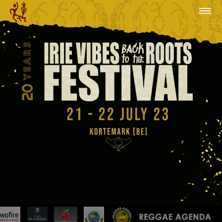
about us
about us
Line-up
Line-up
TICKETS
TICKETS
volunteer
volunteer
SPONSORS
SPONSORS
news
news
INFO
INFO
ecology
ecology
Kortemark Congé
Kortemark Congé
Throwback
Throwback