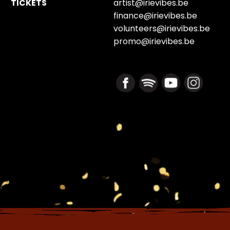
TICKETS
artist@irievibes.be
finance@irievibes.be
volunteers@irievibes.be
promo@irievibes.be