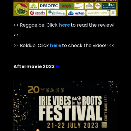
>> Reggae.be: Click
here
to read the review!
<<
>> Beldub:
Click
here
to check the video!!
<<
Aftermovie 2023
▶️