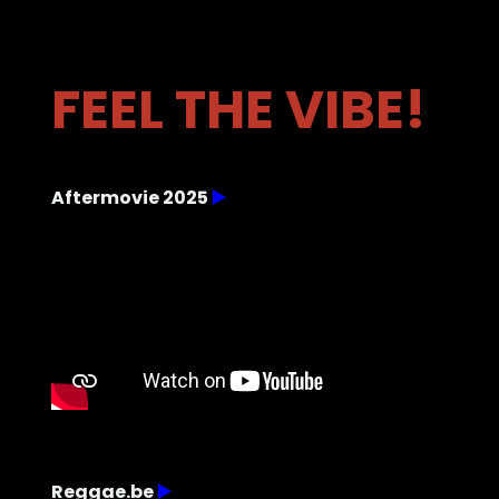
FEEL THE VIBE!
Aftermovie 2
025
▶️
Reggae.be
▶️