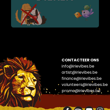
CONTACTEER ONS
info@irievibes.be
artist@irievibes.be
finance@irievibes.be
volunteers@irievibes.be
promo@irievibes.be