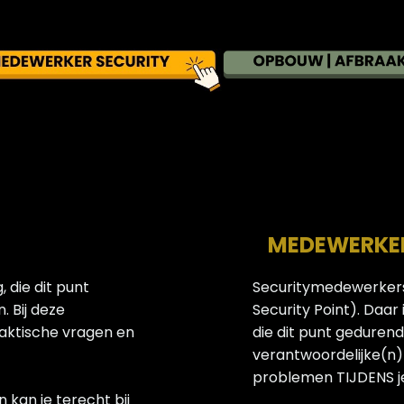
MEDEWERKER 
 die dit punt
Securitymedewerkers
. Bij deze
Security Point). Daar
raktische vragen en
die dit punt gedurende
verantwoordelijke(n) 
problemen TIJDENS je 
 kan je terecht bij